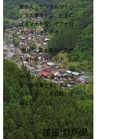
皆さん デジタルデトッ
クス大事ですよ。たまに
はスマホを置いてアナロ
グに戻りましょう！
“圏外”と言う最高の贅沢
を楽しみませんか？
Wi-Fiより心の波長を整え
る方が大事です。本来の
自分をそっと再起動して
みましょう！
後援:群馬県